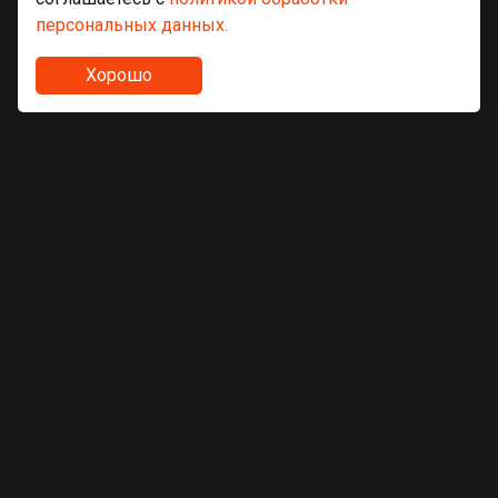
персональных данных.
Хорошо
Асфальт
Асфальт мелкозернистый тип А
Асфальт мелкозернистый тип Б
Асфальт мелкозернистый тип В
Асфальт крупнозернистый тип Б